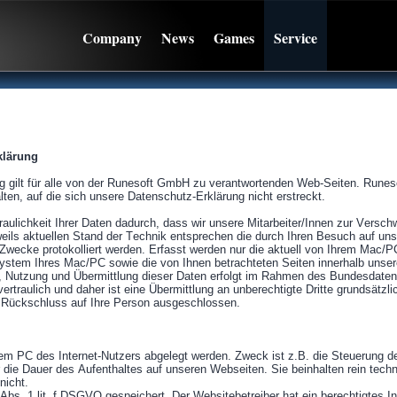
Company
News
Games
Service
klärung
 gilt für alle von der Runesoft GmbH zu verantwortenden Web-Seiten. Run
en, auf die sich unsere Datenschutz-Erklärung nicht erstreckt.
aulichkeit Ihrer Daten dadurch, dass wir unsere Mitarbeiter/Innen zur Verschw
ils aktuellen Stand der Technik entsprechen die durch Ihren Besuch auf uns
e Zwecke protokolliert werden. Erfasst werden nur die aktuell von Ihrem Mac
system Ihres Mac/PC sowie die von Ihnen betrachteten Seiten innerhalb unser
g, Nutzung und Übermittlung dieser Daten erfolgt im Rahmen des Bundesdate
rtraulich und daher ist eine Übermittlung an unberechtigte Dritte grundsätzl
 Rückschluss auf Ihre Person ausgeschlossen.
 dem PC des Internet-Nutzers abgelegt werden. Zweck ist z.B. die Steuerung 
die Dauer des Aufenthaltes auf unseren Webseiten. Sie beinhalten rein techn
nicht.
Abs. 1 lit. f DSGVO gespeichert. Der Websitebetreiber hat ein berechtigtes 