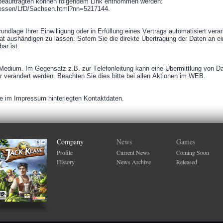
beauftragten können folgendem Link entnommen werden:
ressen/LfD/Sachsen.html?nn=5217144.
ndlage Ihrer Einwilligung oder in Erfüllung eines Vertrags automatisiert verar
 aushändigen zu lassen. Sofern Sie die direkte Übertragung der Daten an ei
ar ist.
s Medium. Im Gegensatz z.B. zur Telefonleitung kann eine Übermittlung von Dat
ar verändert werden. Beachten Sie dies bitte bei allen Aktionen im WEB.
re im Impressum hinterlegten Kontaktdaten.
Company
News
Games
Profile
Current News
Coming Soon
History
News Archive
Released