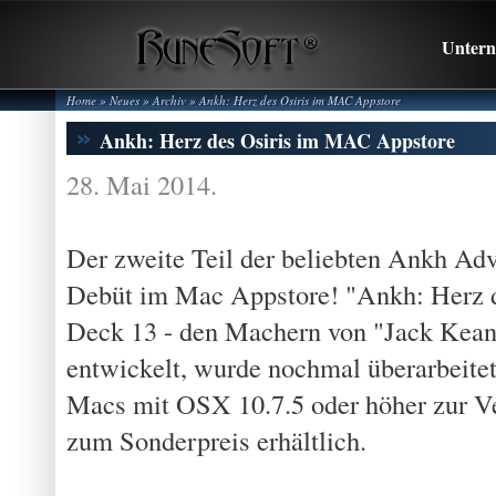
Unter
Home
» Neues »
Archiv
»
Ankh: Herz des Osiris im MAC Appstore
Ankh: Herz des Osiris im MAC Appstore
28. Mai 2014.
Der zweite Teil der beliebten Ankh Adv
Debüt im Mac Appstore! "Ankh: Herz de
Deck 13 - den Machern von "Jack Keane
entwickelt, wurde nochmal überarbeitet u
Macs mit OSX 10.7.5 oder höher zur V
zum Sonderpreis erhältlich.